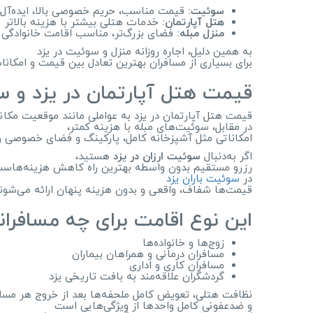
سوئیت:
قیمت مناسب، حریم خصوصی بالا، ایده‌آل ب
هتل آپارتمان:
خدمات هتلی بیشتر با هزینه بالاتر
منزل مبله:
فضای بزرگ‌تر، مناسب اقامت خانوادگی ی
به همین دلیل، اجاره روزانه منزل و سوئیت در یزد
برای بسیاری از مسافران بهترین تعادل بین قیمت و امکانات 
قیمت هتل آپارتمان در یزد و 
قیمت هتل آپارتمان در یزد به عواملی مانند موقعیت مکا
در مقابل، سوئیت‌های مبله با هزینه کمتر،
امکاناتی مثل آشپزخانه کامل، پارکینگ و فضای خصوصی را د
اگر به‌دنبال
سوئیت ارزان در یزد
هستید،
رزرو مستقیم بدون واسطه بهترین راه کاهش هزینه‌هاست
در
سوئیت باران یزد
قیمت‌ها شفاف، واقعی و بدون هزینه پنهان ارائه می‌شوند
این نوع اقامت برای چه مسافر
زوج‌ها و خانواده‌ها
مسافران درمانی و همراهان بیماران
مسافران کاری و اداری
گردشگران علاقه‌مند به بافت تاریخی یزد
نظافت هتلی، تعویض کامل ملحفه‌ها بعد از خروج هر مساف
و ضدعفونی کامل واحدها از ویژگی‌هایی است