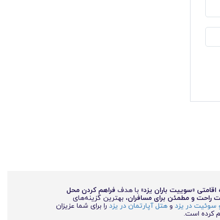
 اقامتی «سوییت باران یزد»
با هدف
فراهم کردن محل
ت راحت و مطمئن برای مسافران
، بهترین گزینه‌های
 سوئیت در یزد
و
هتل آپارتمان در یزد
را برای شما عزیزان
م کرده است.