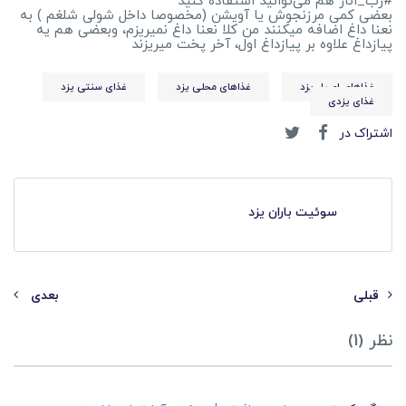
#رب_انار هم می‌توانید استفاده کنید
بعضی کمی مرزنجوش یا آویشن (مخصوصا داخل شولی شلغم ) به
نعنا داغ اضافه میکنند من کلا نعنا داغ نمیریزم، وبعضی هم یه
پیازداغ علاوه بر پیازداغ اول، آخر پخت میریزند
غذاهای اصیل یزد
غذاهای محلی یزد
غذای سنتی یزد
غذای یزدی
اشتراک در
سوئیت باران یزد
قبلی
بعدی
نظر (1)