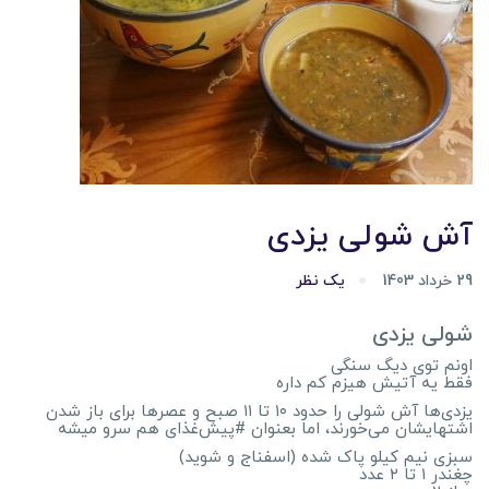
آش شولی یزدی
29 خرداد 1403
یک نظر
شولی یزدی
اونم توی دیگ سنگی
فقط یه آتیش هیزم کم داره
یزد‌ی‌ها آش شولی را حدود ۱۰ تا ۱۱ صبح و عصرها برای باز شدن
اشتهایشان می‌خورند، اما بعنوان #پیش‌غذای هم سرو میشه
سبزی نیم کیلو پاک شده (اسفناج و شوید)
چغندر ۱ تا ۲ عدد