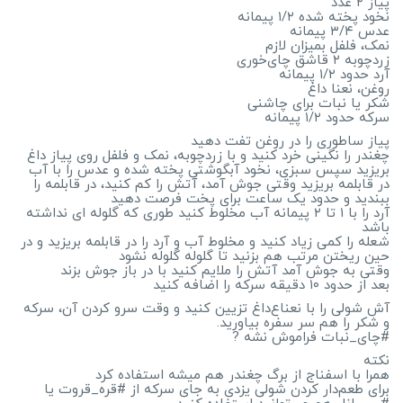
پیاز ۲ عدد
نخود پخته شده ۱/۲ پیمانه
عدس ۳/۴ پیمانه
نمک، فلفل بمیزان لازم
زردچوبه ۲ قاشق چای‌خوری
آرد حدود ۱/۲ پیمانه
روغن، نعنا داغ
شکر یا نبات برای چاشنی
سرکه حدود ۱/۲ پیمانه
پیاز ساطوری را در روغن تفت دهید
چغندر را نگینی خرد کنید و با زردچوبه، نمک و فلفل روی پیاز داغ
بریزید سپس سبزی، نخود آبگوشتی پخته شده و عدس را با آب
در قابلمه بریزید وقتی جوش آمد، آتش را کم کنید، در قابلمه را
ببندید و حدود یک ساعت برای پخت فرصت دهید
آرد را با ۱ تا ۲ پیمانه آب مخلوط کنید طوری که گلوله ای نداشته
باشد
شعله را کمی زیاد کنید و مخلوط آب و آرد را در قابلمه بریزید و در
حین ریختن مرتب هم بزنید تا گلوله گلوله نشود
وقتی به جوش آمد آتش را ملایم کنید با در باز جوش بزند
بعد از حدود ۱۰ دقیقه سرکه را اضافه کنید
آش شولی را با نعناع‌داغ تزیین کنید و وقت سرو کردن آن، سرکه
و شکر را هم سر سفره بیاورید.
#چای_نبات فراموش نشه ?
نکته
همرا با اسفناج از برگ چغندر هم میشه استفاده کرد
برای طعم‌دار کردن شولی یزدی به جای سرکه از #قره_قروت یا